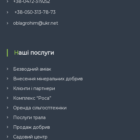
а
+38-0472-319252
ц
+38-050-313-78-73
oblagrohim@ukr.net
і
я
Наші послуги
з
а
Безводний аміак
Внесення мінеральних добрив
п
Клієнти і партнери
и
Комплекс “Роса”
Оренда сільгосптехніки
с
Послуги трала
і
Продаж добрив
Садовий центр