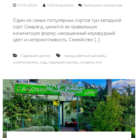
27.10.2020
ОблАгроХим
Залишити коментар
o
n
Один из самых популярных сортов туи западной
Т
сорт Смарагд, ценится за правильную
у
я
коническую форму, насыщенный изумрудный
С
цвет и неприхотливость. Семейство […]
м
а
р
,
Садовый центр
ландшафтный дизайн
а
,
,
,
,
озеленение
сад
садовый центр
скидки
туя
г
д