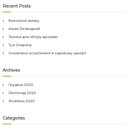
к
у
Recent Posts
к
:
Внесення аміаку
Аміак безводний
Техніка для збору врожаю
Туя Смарагд
Оновлено асортимент в садовому центрі!
Archives
Грудень 2020
Листопад 2020
Жовтень 2020
Categories