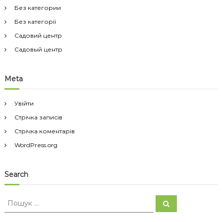
Без категории
Без категорії
Садовий центр
Садовый центр
Meta
Увійти
Стрічка записів
Стрічка коментарів
WordPress.org
Search
П
П
о
о
ш
ш
у