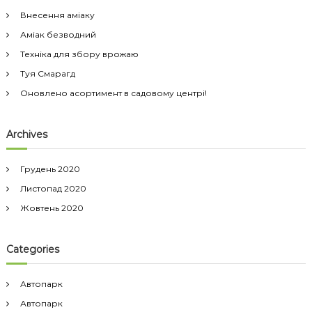
т
:
в
Внесення аміаку
с
Аміак безводний
а
д
Техніка для збору врожаю
о
Туя Смарагд
в
о
Оновлено асортимент в садовому центрі!
м
ц
е
Archives
н
т
р
Грудень 2020
е
Листопад 2020
!
Жовтень 2020
Categories
Автопарк
Автопарк