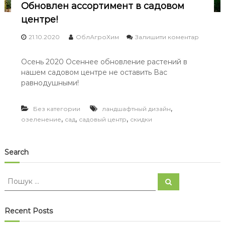
Обновлен ассортимент в садовом
центре!
21.10.2020
ОблАгроХим
Залишити коментар
o
n
Осень 2020 Осеннее обновление растений в
О
нашем садовом центре не оставить Вас
б
н
равнодушными!
о
в
,
л
Без категории
ландшафтный дизайн
е
,
,
,
озеленение
сад
садовый центр
скидки
н
а
с
Search
с
о
р
П
П
т
о
о
и
ш
ш
м
у
к
у
е
Recent Posts
н
к