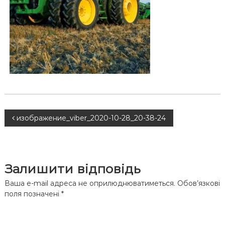
Н
изображение_viber_2020-10-28_20-38-24
а
в
Залишити відповідь
і
Ваша e-mail адреса не оприлюднюватиметься.
Обов’язкові
поля позначені
*
г