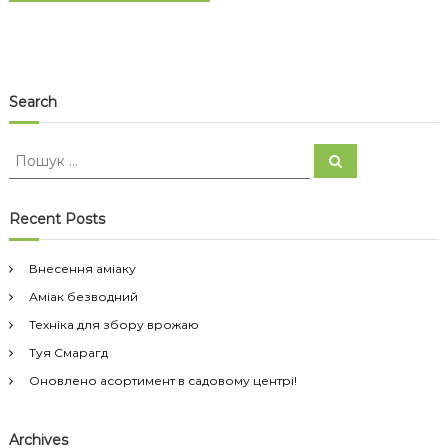
Search
П
П
о
о
ш
ш
у
к
у
Recent Posts
к
:
Внесення аміаку
Аміак безводний
Техніка для збору врожаю
Туя Смарагд
Оновлено асортимент в садовому центрі!
Archives