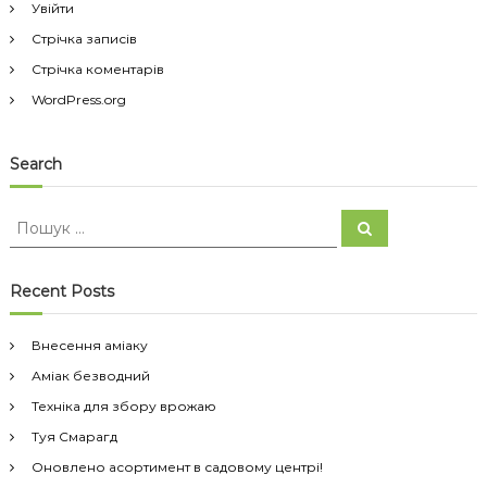
Увійти
Стрічка записів
Стрічка коментарів
WordPress.org
Search
П
П
о
о
ш
ш
у
к
у
Recent Posts
к
:
Внесення аміаку
Аміак безводний
Техніка для збору врожаю
Туя Смарагд
Оновлено асортимент в садовому центрі!