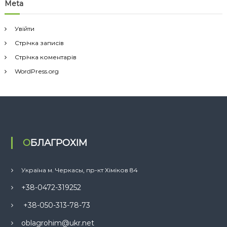
Meta
Увійти
Стрічка записів
Стрічка коментарів
WordPress.org
ОБЛАГРОХІМ
Україна м. Черкасы, пр-кт Хіміков 84
+38-0472-319252
+38-050-313-78-73
oblagrohim@ukr.net