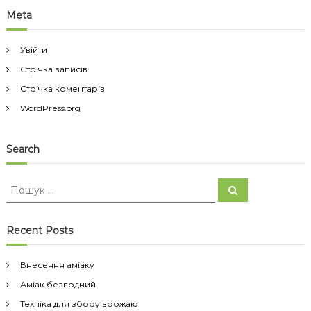
Meta
Увійти
Стрічка записів
Стрічка коментарів
WordPress.org
Search
П
П
о
о
ш
ш
у
к
у
Recent Posts
к
:
Внесення аміаку
Аміак безводний
Техніка для збору врожаю