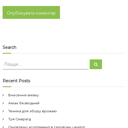
Search
П
П
о
о
ш
ш
у
к
у
Recent Posts
к
:
Внесення аміаку
Аміак безводний
Техніка для збору врожаю
Туя Смарагд
Оновлено асортимент в садовому центрі!