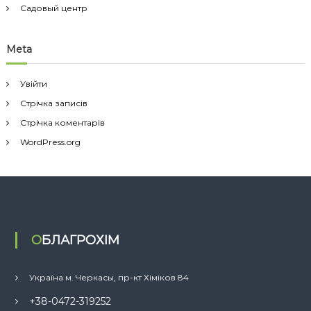
Садовый центр
Meta
Увійти
Стрічка записів
Стрічка коментарів
WordPress.org
ОБЛАГРОХІМ
Україна м. Черкасы, пр-кт Хіміков 84
+38-0472-319252