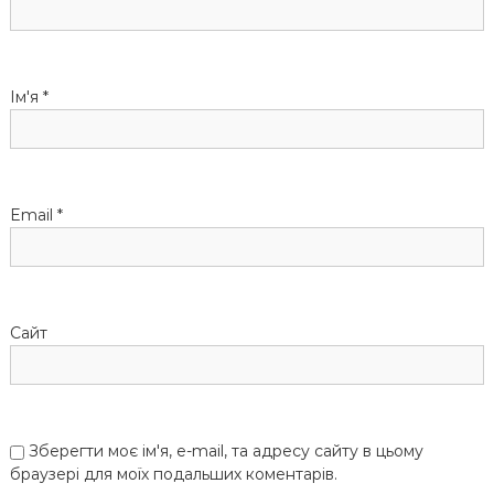
з
а
Ім'я
*
п
и
Email
*
с
і
Сайт
в
Зберегти моє ім'я, e-mail, та адресу сайту в цьому
браузері для моїх подальших коментарів.