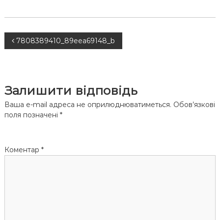
Н
7808389410_89eea69148_b
а
в
Залишити відповідь
і
Ваша e-mail адреса не оприлюднюватиметься.
Обов’язкові
поля позначені
*
г
а
Коментар
*
ц
і
я