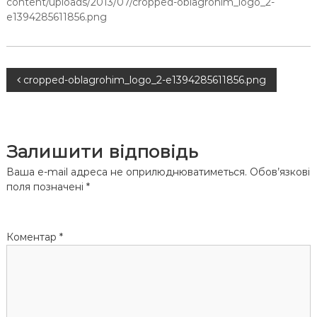
content/uploads/2013/07/cropped-oblagrohim_logo_2-
e1394285611856.png
Н
cropped-oblagrohim_logo_2-e1394285611856.png
а
в
Залишити відповідь
і
Ваша e-mail адреса не оприлюднюватиметься.
Обов’язкові
поля позначені
*
г
а
Коментар
*
ц
і