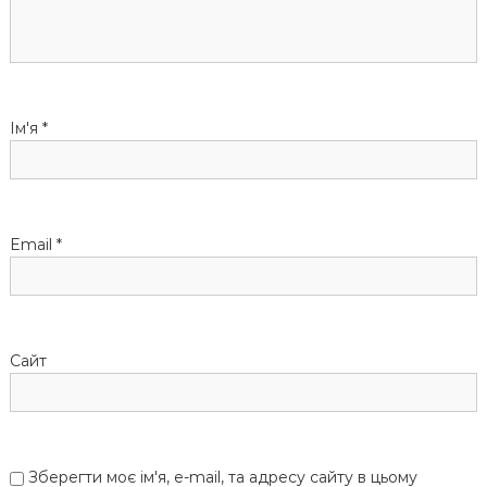
я
з
а
Ім'я
*
п
и
Email
*
с
і
Сайт
в
Зберегти моє ім'я, e-mail, та адресу сайту в цьому