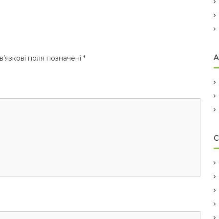
A
’язкові поля позначені
*
C