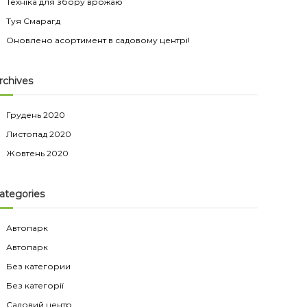
Техніка для збору врожаю
Туя Смарагд
Оновлено асортимент в садовому центрі!
rchives
Грудень 2020
Листопад 2020
Жовтень 2020
ategories
Автопарк
Автопарк
Без категории
Без категорії
Садовий центр