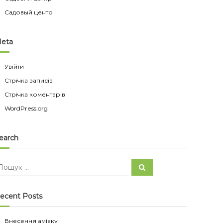
Садовый центр
eta
Увійти
Стрічка записів
Стрічка коментарів
WordPress.org
earch
П
П
о
ш
ш
у
к
ecent Posts
Внесення аміаку