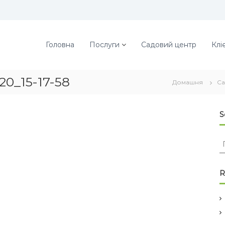
Головна
Послуги
Садовий центр
Клі
0_15-17-58
Домашня
Са
S
о
у
R
к
: