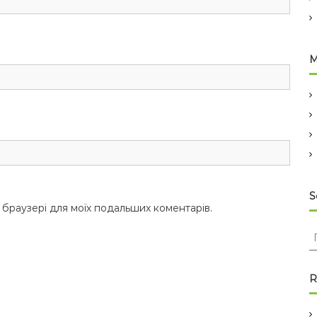
M
S
у браузері для моїх подальших коментарів.
о
у
R
к
: