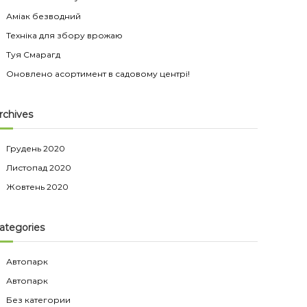
Аміак безводний
Техніка для збору врожаю
Туя Смарагд
Оновлено асортимент в садовому центрі!
rchives
Грудень 2020
Листопад 2020
Жовтень 2020
ategories
Автопарк
Автопарк
Без категории