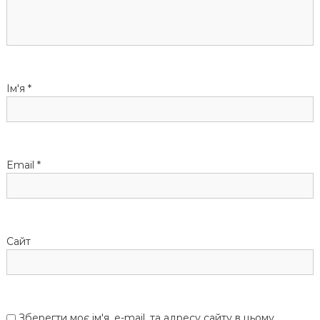
Ім'я
*
Email
*
Сайт
Зберегти моє ім'я, e-mail, та адресу сайту в цьому