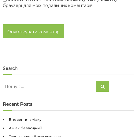
браузері для моїх подальших коментарів.
Search
П
П
о
о
ш
ш
у
к
у
Recent Posts
к
:
Внесення аміаку
Аміак безводний
Техніка для збору врожаю