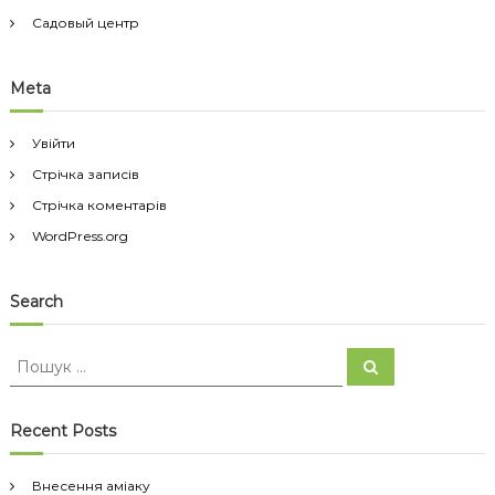
Садовый центр
Meta
Увійти
Стрічка записів
Стрічка коментарів
WordPress.org
Search
П
П
о
о
ш
ш
у
к
у
Recent Posts
к
:
Внесення аміаку