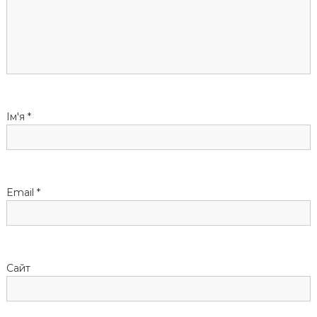
і
я
з
а
Ім'я
*
п
и
Email
*
с
і
Сайт
в