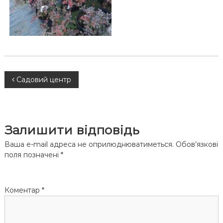
Н
Садовий центр
а
в
Залишити відповідь
і
Ваша e-mail адреса не оприлюднюватиметься.
Обов’язкові
поля позначені
*
г
а
Коментар
*
ц