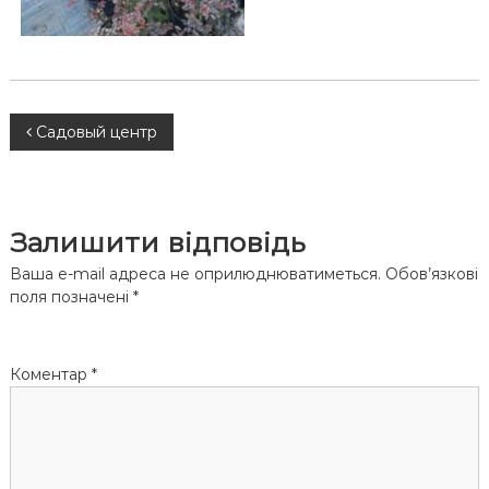
Н
Садовый центр
а
в
Залишити відповідь
і
Ваша e-mail адреса не оприлюднюватиметься.
Обов’язкові
поля позначені
*
г
а
Коментар
*
ц
і