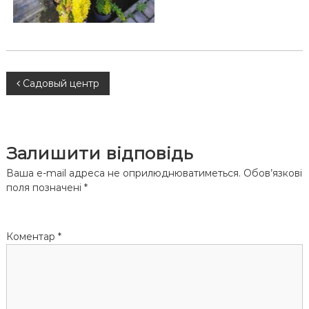
Н
Садовый центр
а
в
Залишити відповідь
і
Ваша e-mail адреса не оприлюднюватиметься.
Обов’язкові
поля позначені
*
г
а
Коментар
*
ц
і