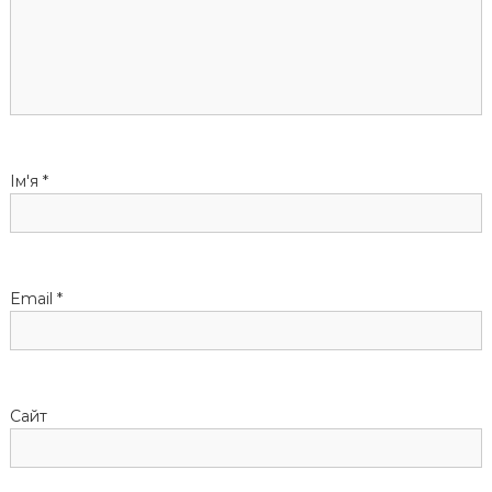
і
я
з
а
Ім'я
*
п
и
Email
*
с
і
Сайт
в