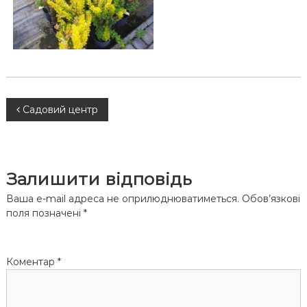
Н
Садовий центр
а
в
Залишити відповідь
і
Ваша e-mail адреса не оприлюднюватиметься.
Обов’язкові
поля позначені
*
г
а
Коментар
*
ц