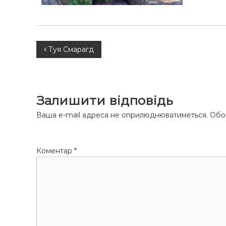
ы
Н
Туя Смарагд
а
в
Залишити відповідь
і
Ваша e-mail адреса не оприлюднюватиметься.
Обов
г
Коментар
*
а
ц
і