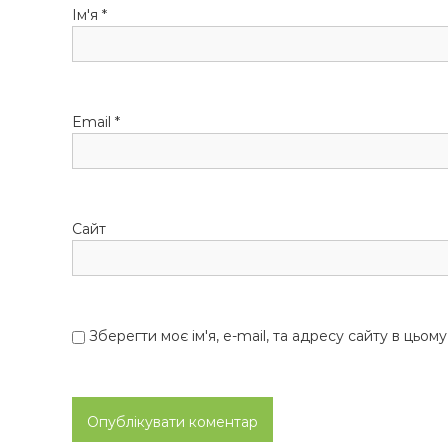
Ім'я
*
а
п
и
Email
*
с
і
Сайт
в
Зберегти моє ім'я, e-mail, та адресу сайту в цьом