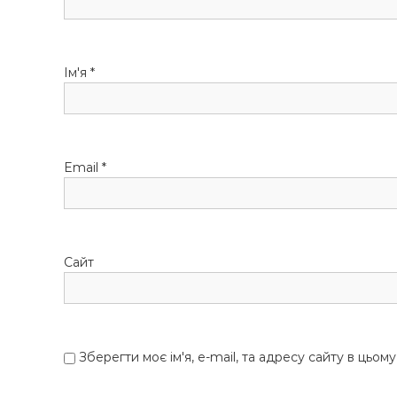
я
з
Ім'я
*
а
п
и
Email
*
с
і
Сайт
в
Зберегти моє ім'я, e-mail, та адресу сайту в цьом