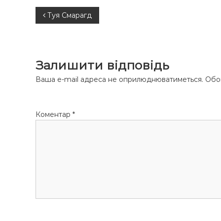
Н
Туя Смарагд
а
в
Залишити відповідь
і
Ваша e-mail адреса не оприлюднюватиметься.
Обов
г
Коментар
*
а
ц
і
я
з